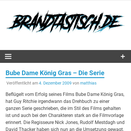
Zum
Inhalt
springen
Hörspiele, Spiele und mehr…
Bube Dame König Gras – Die Serie
Veröffentlicht am
4. Dezember 2009
von
matthias
Beflügelt vom Erfolg seines Films Bube Dame König Gras,
hat Guy Ritchie irgendwann das Drehbuch zu einer
ganzen Serie geschrieben, die im Stil des Films gehalten
ist und auch bei den Charakteren stark an die Filmvorlage
erinnert. Die Regisseure Nick Jones, Rudolf Mestdagh und
David Thacker haben sich nun an die Umsetzung gewagt,