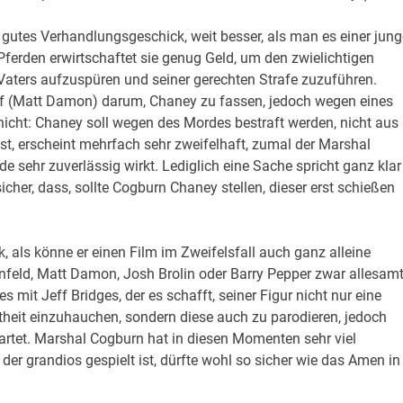
 gutes Verhandlungsgeschick, weit besser, als man es einer jun
rden erwirtschaftet sie genug Geld, um den zwielichtigen
aters aufzuspüren und seiner gerechten Strafe zuzuführen.
f (Matt Damon) darum, Chaney zu fassen, jedoch wegen eines
icht: Chaney soll wegen des Mordes bestraft werden, nicht aus
st, erscheint mehrfach sehr zweifelhaft, zumal der Marshal
de sehr zuverlässig wirkt. Lediglich eine Sache spricht ganz klar
sicher, dass, sollte Cogburn Chaney stellen, dieser erst schießen
, als könne er einen Film im Zweifelsfall auch ganz alleine
einfeld, Matt Damon, Josh Brolin oder Barry Pepper zwar allesam
es mit Jeff Bridges, der es schafft, seiner Figur nicht nur eine
theit einzuhauchen, sondern diese auch zu parodieren, jedoch
tartet. Marshal Cogburn hat in diesen Momenten sehr viel
der grandios gespielt ist, dürfte wohl so sicher wie das Amen in