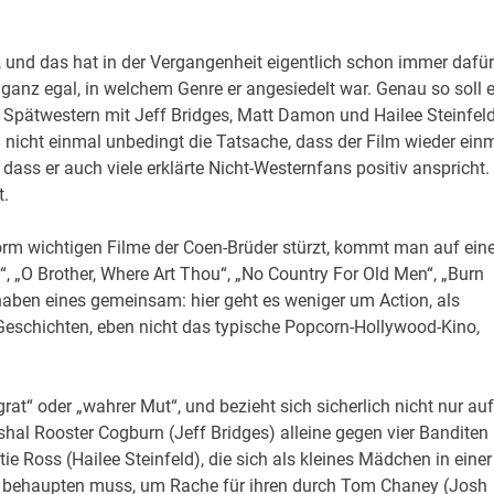
, und das hat in der Vergangenheit eigentlich schon immer dafür
, ganz egal, in welchem Genre er angesiedelt war. Genau so soll 
 Spätwestern mit Jeff Bridges, Matt Damon und Hailee Steinfeld
ch nicht einmal unbedingt die Tatsache, dass der Film wieder ein
 dass er auch viele erklärte Nicht-Westernfans positiv anspricht.
t.
orm wichtigen Filme der Coen-Brüder stürzt, kommt man auf ein
“, „O Brother, Where Art Thou“, „No Country For Old Men“, „Burn
 haben eines gemeinsam: hier geht es weniger um Action, als
 Geschichten, eben nicht das typische Popcorn-Hollywood-Kino,
at“ oder „wahrer Mut“, und bezieht sich sicherlich nicht nur auf
l Rooster Cogburn (Jeff Bridges) alleine gegen vier Banditen
tie Ross (Hailee Steinfeld), die sich als kleines Mädchen in einer
 behaupten muss, um Rache für ihren durch Tom Chaney (Josh