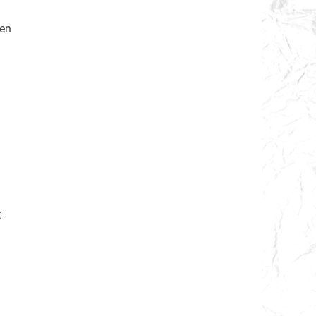
gen
t