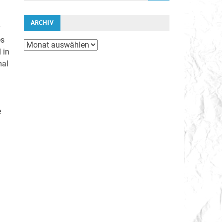
ARCHIV
es
Archiv
 in
mal
e