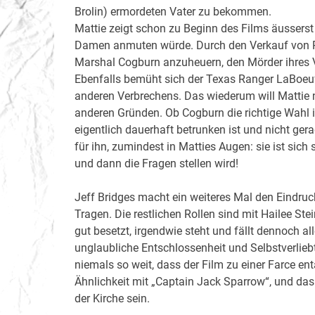
Brolin) ermordeten Vater zu bekommen.
Mattie zeigt schon zu Beginn des Films äusserst
Damen anmuten würde. Durch den Verkauf von Pfe
Marshal Cogburn anzuheuern, den Mörder ihres V
Ebenfalls bemüht sich der Texas Ranger LaBoeu
anderen Verbrechens. Das wiederum will Mattie n
anderen Gründen. Ob Cogburn die richtige Wahl i
eigentlich dauerhaft betrunken ist und nicht gera
für ihn, zumindest in Matties Augen: sie ist sich 
und dann die Fragen stellen wird!
Jeff Bridges macht ein weiteres Mal den Eindruck
Tragen. Die restlichen Rollen sind mit Hailee St
gut besetzt, irgendwie steht und fällt dennoch all
unglaubliche Entschlossenheit und Selbstverlieb
niemals so weit, dass der Film zu einer Farce en
Ähnlichkeit mit „Captain Jack Sparrow“, und das 
der Kirche sein.