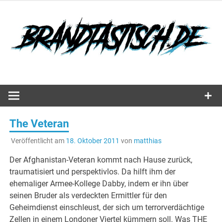
Zum
Inhalt
springen
Hörspiele, Spiele und mehr…
The Veteran
Veröffentlicht am
18. Oktober 2011
von
matthias
Der Afghanistan-Veteran kommt nach Hause zurück,
traumatisiert und perspektivlos. Da hilft ihm der
ehemaliger Armee-Kollege Dabby, indem er ihn über
seinen Bruder als verdeckten Ermittler für den
Geheimdienst einschleust, der sich um terrorverdächtige
Zellen in einem Londoner Viertel kümmern soll. Was THE