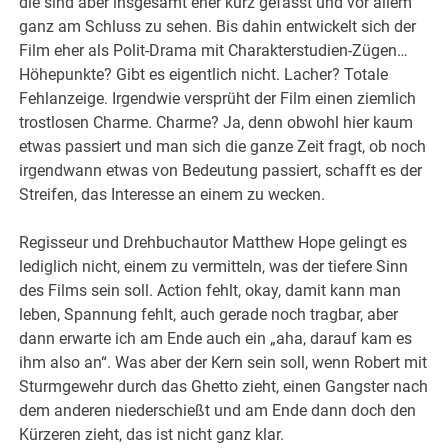
die sind aber insgesamt eher kurz gefasst und vor allem
ganz am Schluss zu sehen. Bis dahin entwickelt sich der
Film eher als Polit-Drama mit Charakterstudien-Zügen…
Höhepunkte? Gibt es eigentlich nicht. Lacher? Totale
Fehlanzeige. Irgendwie versprüht der Film einen ziemlich
trostlosen Charme. Charme? Ja, denn obwohl hier kaum
etwas passiert und man sich die ganze Zeit fragt, ob noch
irgendwann etwas von Bedeutung passiert, schafft es der
Streifen, das Interesse an einem zu wecken.
Regisseur und Drehbuchautor Matthew Hope gelingt es
lediglich nicht, einem zu vermitteln, was der tiefere Sinn
des Films sein soll. Action fehlt, okay, damit kann man
leben, Spannung fehlt, auch gerade noch tragbar, aber
dann erwarte ich am Ende auch ein „aha, darauf kam es
ihm also an“. Was aber der Kern sein soll, wenn Robert mit
Sturmgewehr durch das Ghetto zieht, einen Gangster nach
dem anderen niederschießt und am Ende dann doch den
Kürzeren zieht, das ist nicht ganz klar.