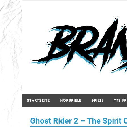
Zum
Inhalt
springen
Hörspiele, Spiele und mehr…
STARTSEITE
HÖRSPIELE
SPIELE
??? F
Ghost Rider 2 – The Spirit