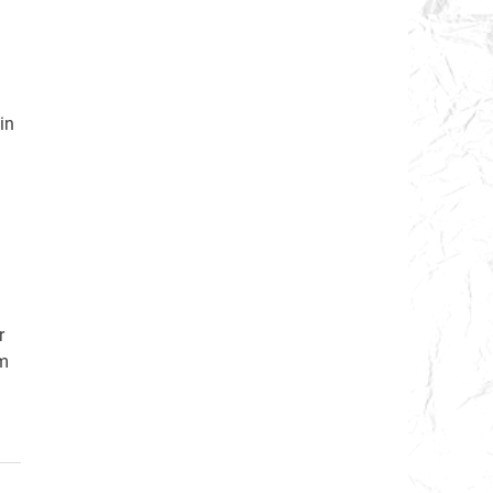
in
r
em