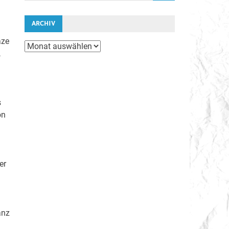
ARCHIV
aze
Archiv
,
s
on
er
anz