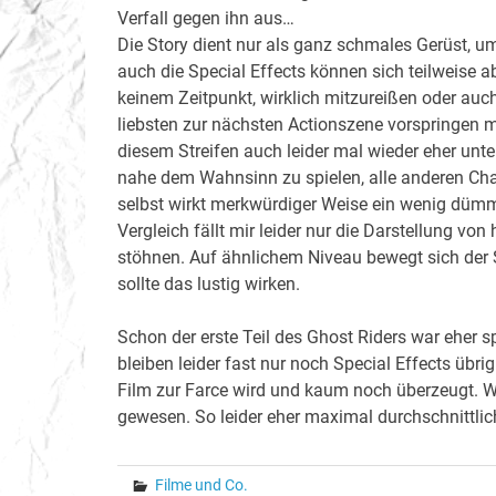
Verfall gegen ihn aus…
Die Story dient nur als ganz schmales Gerüst, u
auch die Special Effects können sich teilweise a
keinem Zeitpunkt, wirklich mitzureißen oder auc
liebsten zur nächsten Actionszene vorspringen m
diesem Streifen auch leider mal wieder eher unteri
nahe dem Wahnsinn zu spielen, alle anderen Cha
selbst wirkt merkwürdiger Weise ein wenig dümmli
Vergleich fällt mir leider nur die Darstellung vo
stöhnen. Auf ähnlichem Niveau bewegt sich der 
sollte das lustig wirken.
Schon der erste Teil des Ghost Riders war eher s
bleiben leider fast nur noch Special Effects übrig
Film zur Farce wird und kaum noch überzeugt. W
gewesen. So leider eher maximal durchschnittlic
Filme und Co.