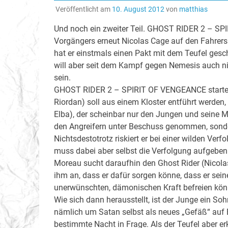
Veröffentlicht am
10. August 2012
von
matthias
Und noch ein zweiter Teil. GHOST RIDER 2 – SP
Vorgängers erneut Nicolas Cage auf den Fahrersi
hat er einstmals einen Pakt mit dem Teufel geschl
will aber seit dem Kampf gegen Nemesis auch n
sein.
GHOST RIDER 2 – SPIRIT OF VENGEANCE startet e
Riordan) soll aus einem Kloster entführt werden,
Elba), der scheinbar nur den Jungen und seine Mu
den Angreifern unter Beschuss genommen, sonde
Nichtsdestotrotz riskiert er bei einer wilden Ve
muss dabei aber selbst die Verfolgung aufgeben
Moreau sucht daraufhin den Ghost Rider (Nicolas 
ihm an, dass er dafür sorgen könne, dass er sei
unerwünschten, dämonischen Kraft befreien kön
Wie sich dann herausstellt, ist der Junge ein So
nämlich um Satan selbst als neues „Gefäß“ auf 
bestimmte Nacht in Frage. Als der Teufel aber erk