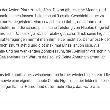
m der Action Platz zu schaffen. Davon gibt es eine Menge, und
bsolut sehen lassen. Leider schafft es die Geschichte aber zu
h nur zu begeistern. Man erwischt sich dabei, dass man am
öchte, und die schauspielerische Leistung von Nicolas Cage ist 
rdisch. Das einzige, was er relativ gut schafft, ist, seine Figur
rakterregungen nimmt man ihm leider nicht ab. Der Ghost Rider
ch, knurrt stetig und gibt maximal Einzeiler von sich. Als
n hin- und her wankenden Zombies rum, die „Gehiiiirn“ vor sich hin
Seeleneintreiber. Warum das so ist? Keine Ahnung, vermutlich
peziell, konnte aber zwischendurch immer wieder begeistern. Hie
 sowie eine eigentlich coole Comic-Figur, die aber leider in dies
eniger flacher Humor und dafür mehr Story, das wäre was
h.