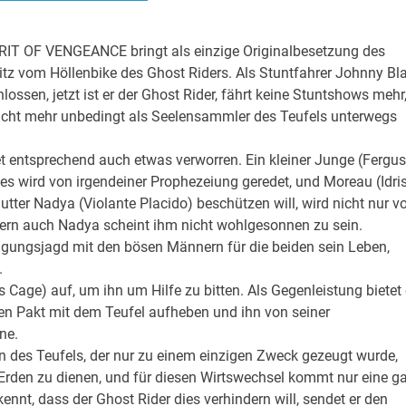
IRIT OF VENGEANCE bringt als einzige Originalbesetzung des
tz vom Höllenbike des Ghost Riders. Als Stuntfahrer Johnny Bl
ossen, jetzt ist er der Ghost Rider, fährt keine Stuntshows mehr
icht mehr unbedingt als Seelensammler des Teufels unterwegs
ntsprechend auch etwas verworren. Ein kleiner Junge (Fergus
 es wird von irgendeiner Prophezeiung geredet, und Moreau (Idri
tter Nadya (Violante Placido) beschützen will, wird nicht nur v
rn auch Nadya scheint ihm nicht wohlgesonnen zu sein.
rfolgungsjagd mit den bösen Männern für die beiden sein Leben,
.
Cage) auf, um ihn um Hilfe zu bitten. Als Gegenleistung bietet 
nen Pakt mit dem Teufel aufheben und ihn von seiner
ne.
hn des Teufels, der nur zu einem einzigen Zweck gezeugt wurde,
Erden zu dienen, und für diesen Wirtswechsel kommt nur eine g
ennt, dass der Ghost Rider dies verhindern will, sendet er den