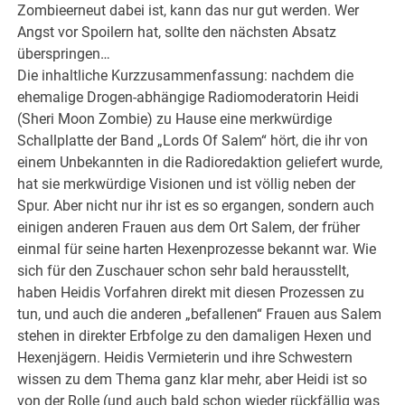
Zombieerneut dabei ist, kann das nur gut werden. Wer
Angst vor Spoilern hat, sollte den nächsten Absatz
überspringen…
Die inhaltliche Kurzzusammenfassung: nachdem die
ehemalige Drogen-abhängige Radiomoderatorin Heidi
(Sheri Moon Zombie) zu Hause eine merkwürdige
Schallplatte der Band „Lords Of Salem“ hört, die ihr von
einem Unbekannten in die Radioredaktion geliefert wurde,
hat sie merkwürdige Visionen und ist völlig neben der
Spur. Aber nicht nur ihr ist es so ergangen, sondern auch
einigen anderen Frauen aus dem Ort Salem, der früher
einmal für seine harten Hexenprozesse bekannt war. Wie
sich für den Zuschauer schon sehr bald herausstellt,
haben Heidis Vorfahren direkt mit diesen Prozessen zu
tun, und auch die anderen „befallenen“ Frauen aus Salem
stehen in direkter Erbfolge zu den damaligen Hexen und
Hexenjägern. Heidis Vermieterin und ihre Schwestern
wissen zu dem Thema ganz klar mehr, aber Heidi ist so
von der Rolle (und auch bald schon wieder rückfällig was