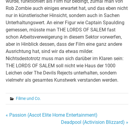
würde, funktioniert als Film nur bedingt, zumal man von
Rob Zombie auch einiges erwartet hat, und das eben nicht
nur in künstlerischer Hinsicht, sondern auch in Sachen
Unterhaltungswert. An einer Figur wie Captain Spaulding
gemessen, müsste man THE LORDS OF SALEM fast
schon Arbeitsverweigerung in diesem Sektor vorwerfen,
aber in Hinblick dessen, dass der Film eine ganz andere
Ausrichtung hat, sind wir da etwas milder.
Nichtsdestotrotz muss man sich darüber im Klaren sein:
THE LORDS OF SALEM soll nicht wie Haus der 1000
Leichen oder The Devils Rejects unterhalten, sondern
vielmehr als gesamtes Kunstwerk verstanden werden.
Filme und Co.
Beitragsnavigation
« Passion (Ascot Elite Home Entertainment)
Deadpool (Activision Blizzard) »