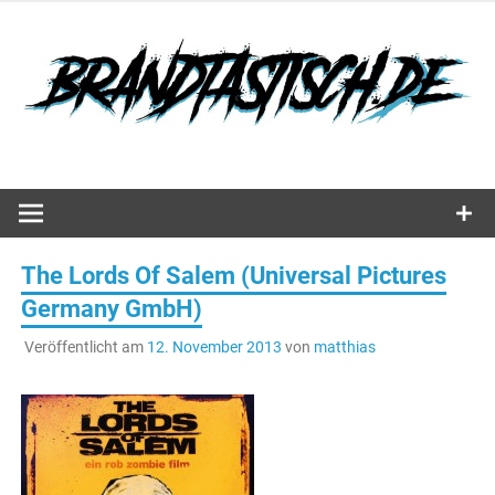
Zum
Inhalt
springen
Hörspiele, Spiele und mehr…
The Lords Of Salem (Universal Pictures
Germany GmbH)
Veröffentlicht am
12. November 2013
von
matthias