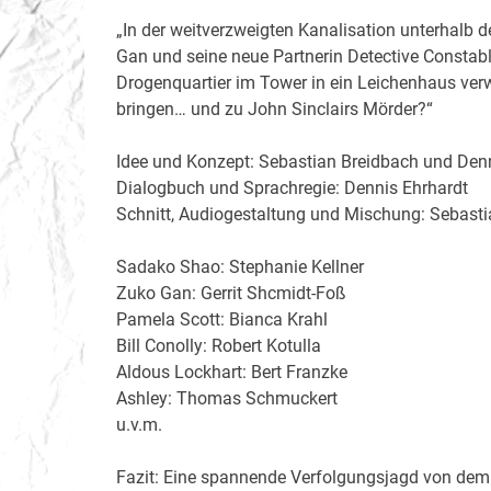
„In der weitverzweigten Kanalisation unterhalb d
Gan und seine neue Partnerin Detective Constab
Drogenquartier im Tower in ein Leichenhaus ver
bringen… und zu John Sinclairs Mörder?“
Idee und Konzept: Sebastian Breidbach und Denn
Dialogbuch und Sprachregie: Dennis Ehrhardt
Schnitt, Audiogestaltung und Mischung: Sebast
Sadako Shao: Stephanie Kellner
Zuko Gan: Gerrit Shcmidt-Foß
Pamela Scott: Bianca Krahl
Bill Conolly: Robert Kotulla
Aldous Lockhart: Bert Franzke
Ashley: Thomas Schmuckert
u.v.m.
Fazit: Eine spannende Verfolgungsjagd von dem 