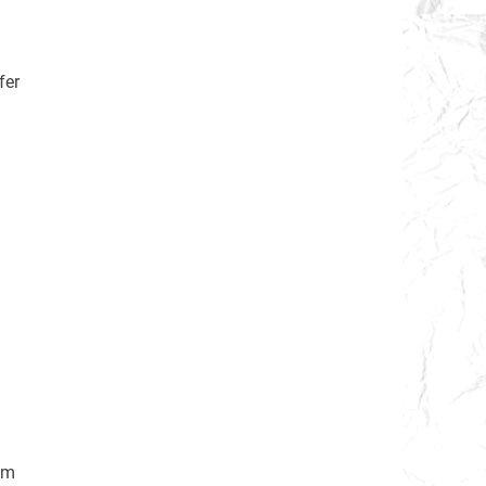
fer
om