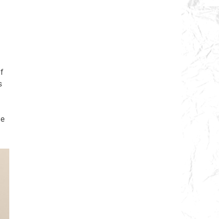
f
s
ue