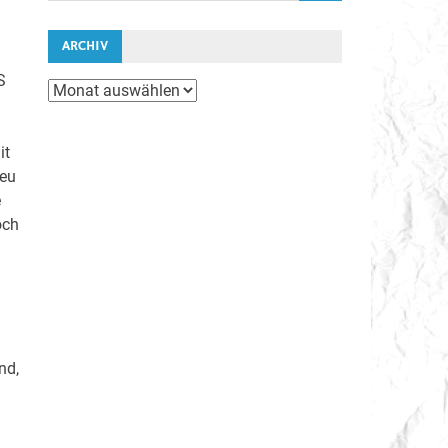
ARCHIV
S
Archiv
it
neu
e
och
nd,