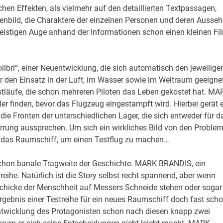
en Effekten, als vielmehr auf den detaillierten Textpassagen,
nbild, die Charaktere der einzelnen Personen und deren Ausse
geistigen Auge anhand der Informationen schon einen kleinen Fi
libri“, einer Neuentwicklung, die sich automatisch den jeweilige
den Einsatz in der Luft, im Wasser sowie im Weltraum geeigne
Testläufe, die schon mehreren Piloten das Leben gekostet hat. MA
ler finden, bevor das Flugzeug eingestampft wird. Hierbei gerät e
die Fronten der unterschiedlichen Lager, die sich entweder für d
perrung aussprechen. Um sich ein wirkliches Bild von den Proble
n das Raumschiff, um einen Testflug zu machen…
t schon banale Tragweite der Geschichte. MARK BRANDIS, ein
reihe. Natürlich ist die Story selbst recht spannend, aber wenn
schicke der Menschheit auf Messers Schneide stehen oder sogar
gebnis einer Testreihe für ein neues Raumschiff doch fast sch
Entwicklung des Protagonisten schon nach diesen knapp zwei