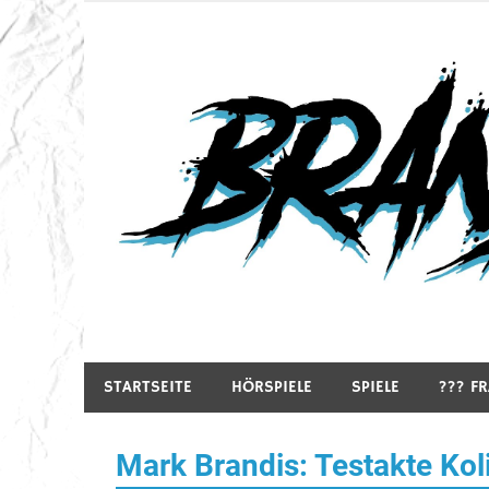
Zum
Inhalt
springen
Hörspiele, Spiele und mehr…
STARTSEITE
HÖRSPIELE
SPIELE
??? F
Mark Brandis: Testakte Kolib