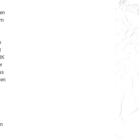
hen
lm
n
t
RK
r
as
men
on