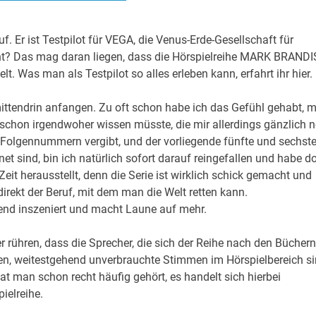
Er ist Testpilot für VEGA, die Venus-Erde-Gesellschaft für
icht? Das mag daran liegen, dass die Hörspielreihe MARK BRANDI
lt. Was man als Testpilot so alles erleben kann, erfahrt ihr hier.
mittendrin anfangen. Zu oft schon habe ich das Gefühl gehabt, m
h schon irgendwoher wissen müsste, die mir allerdings gänzlich 
Folgennummern vergibt, und der vorliegende fünfte und sechst
et sind, bin ich natürlich sofort darauf reingefallen und habe d
Zeit herausstellt, denn die Serie ist wirklich schick gemacht und
 direkt der Beruf, mit dem man die Welt retten kann.
nnend inszeniert und macht Laune auf mehr.
 rühren, dass die Sprecher, die sich der Reihe nach den Büchern
, weitestgehend unverbrauchte Stimmen im Hörspielbereich si
at man schon recht häufig gehört, es handelt sich hierbei
ielreihe.