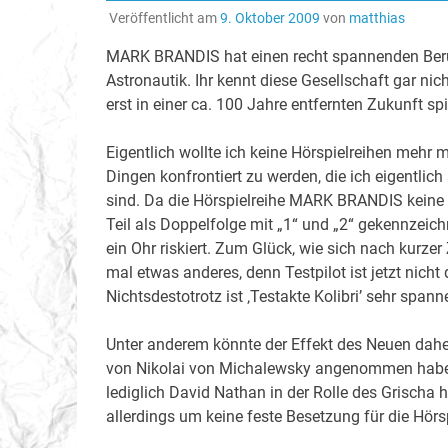
Veröffentlicht am
9. Oktober 2009
von
matthias
MARK BRANDIS hat einen recht spannenden Beruf. 
Astronautik. Ihr kennt diese Gesellschaft gar n
erst in einer ca. 100 Jahre entfernten Zukunft spie
Eigentlich wollte ich keine Hörspielreihen mehr 
Dingen konfrontiert zu werden, die ich eigentlic
sind. Da die Hörspielreihe MARK BRANDIS keine 
Teil als Doppelfolge mit „1“ und „2“ gekennzeichn
ein Ohr riskiert. Zum Glück, wie sich nach kurzer 
mal etwas anderes, denn Testpilot ist jetzt nicht
Nichtsdestotrotz ist ‚Testakte Kolibri’ sehr spa
Unter anderem könnte der Effekt des Neuen daher
von Nikolai von Michalewsky angenommen haben
lediglich David Nathan in der Rolle des Grischa h
allerdings um keine feste Besetzung für die Hörsp