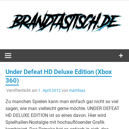
Zum
Inhalt
springen
Hörspiele, Spiele und mehr…
Under Defeat HD Deluxe Edition (Xbox
360)
Veröffentlicht am
1. April 2012
von
matthias
Zu manchen Spielen kann man einfach gar nicht so viel
sagen, wie man vielleicht gerne möchte. UNDER DEFEAT
HD DELUXE EDITION ist so eines davon. Hier wird
Spielhallen-Nostalgie mit hochauflösender Grafik