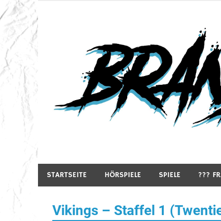
Zum
Inhalt
springen
Hörspiele, Spiele und mehr…
STARTSEITE
HÖRSPIELE
SPIELE
??? F
Vikings – Staffel 1 (Twenti