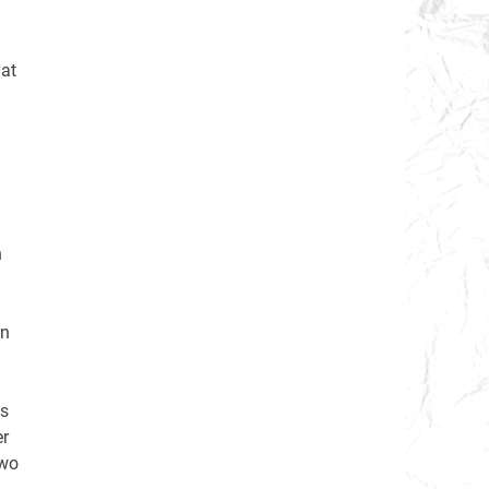
hat
n
on
ls
er
 wo