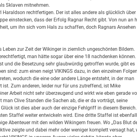
als Sklaven mitnehmen.
 Haraldson rechtfertigen. Der ist alles andere als glücklich über
pe einstecken, dass der Erfolg Ragnar Recht gibt. Von nun an 
heit, um ihn sich vom Hals zu schaffen, doch Ragnars Ansehen
 Leben zur Zeit der Wikinger in ziemlich ungeschönten Bildern.
 gerechtfertigt, man hätte sogar über eine 18 nachdenken können.
st und die Besetzung sehr glaubwürdig getroffen wurde, gibt es
eben sind: zum einen neigt VIKINGS dazu, in den einzelnen Folge
eten, wodurch die eine oder andere Länge entsteht, in der man
 ist. Zum anderen, leider nur für uns zutreffend, ist Mike
iner Arbeit nicht sehr überzeugend und wirkt wie eben gerade v
 man Clive Standen die Sachen ab, die er da vorträgt, seine
lück ist dies aber auch der einzige Fehlgriff in diesem Bereich.
n Staffel weiter entwickeln wird. Eine dritte Staffel ist ebenfal
inige Abenteuer mit den wilden Wikingern freuen. Wo „Das Blut d
ktive zeigte und dabei mehr oder weniger komplett versagt hat,