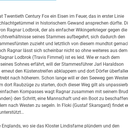
t Twentieth Century Fox ein Eisen im Feuer, das in erster Linie
chlachtgetümmel in historischem Gewand ansprechen dürfte. D
von Ragnar Lodbrok, der als einfacher Wikingerkrieger gegen die
htverhältnisse seines Stammes aufbegehrt, sich dadurch den
tammesfürsten zuzieht und letztlich von diesem mundtot gemac
och Ragnar lässt sich scheinbar nicht so ohne weiteres aus dem
Ragnar Lodbrok (Travis Fimmel) ist es leid. Wie er nach dem
us seines Sohnes erfährt, will der Stammesführer Jarl Haraldson
) erneut den Küstenstreifen abklappern und dort Dörfer überfalle
trebt nach höherem. Schon lange will er den Seeweg gen Weste
m dort Raubzüge zu starten, doch dieser Weg gilt als unpassierb
s einfachen Kompasses wagt Ragnar zusammen mit seinem Brud
tanden) den Schritt, eine Mannschaft und ein Boot zu beschaffen
m nach Westen zu segeln. In Floki (Gustaf Skarsgard) findet e
unterstützt…
e Englands, wo sie das Kloster Lindisfarne plündern und den