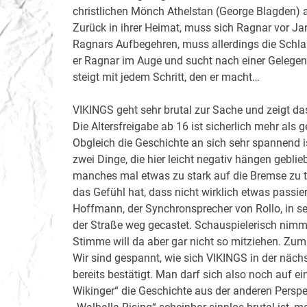
christlichen Mönch Athelstan (George Blagden) 
Zurück in ihrer Heimat, muss sich Ragnar vor Jarl
Ragnars Aufbegehren, muss allerdings die Schlap
er Ragnar im Auge und sucht nach einer Gelegen
steigt mit jedem Schritt, den er macht…
VIKINGS geht sehr brutal zur Sache und zeigt das
Die Altersfreigabe ab 16 ist sicherlich mehr als
Obgleich die Geschichte an sich sehr spannend i
zwei Dinge, die hier leicht negativ hängen gebli
manches mal etwas zu stark auf die Bremse zu tr
das Gefühl hat, dass nicht wirklich etwas passiert
Hoffmann, der Synchronsprecher von Rollo, in se
der Straße weg gecastet. Schauspielerisch nimmt
Stimme will da aber gar nicht so mitziehen. Zum G
Wir sind gespannt, wie sich VIKINGS in der nächste
bereits bestätigt. Man darf sich also noch auf e
Wikinger“ die Geschichte aus der anderen Perspe