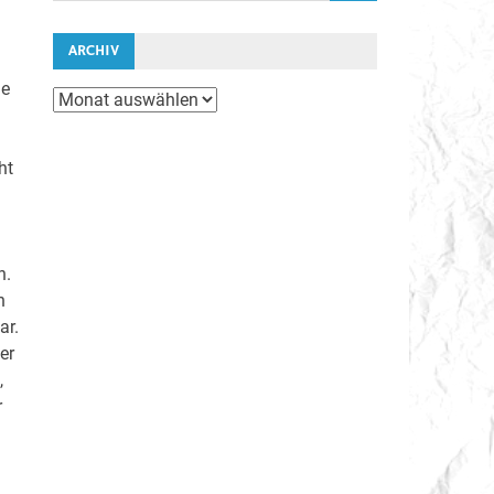
ARCHIV
ie
Archiv
ht
n.
n
ar.
er
,
r