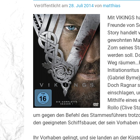
Veröffentlicht am
28. Juli 2014
von
matthias
Mit VIKINGS ha
Freunde von S
Story handelt 
gewohnten Mac
Zorn seines S
werden soll. D
Weg räumen…
Initiationsrit
(Gabriel Byrne
Doch Ragnar s
einschlagen, u
Mithilfe eine
Rollo (Clive S
um gegen den Befehl des Stammesführers trotzde
den geeigneten Schiffsbauer, der sein Vorhaben 
Ihr Vorhaben gelingt, und sie landen an der Küst