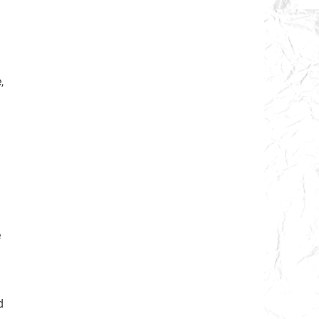
,
e
d