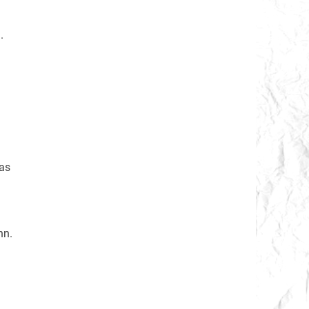
.
as
nn.