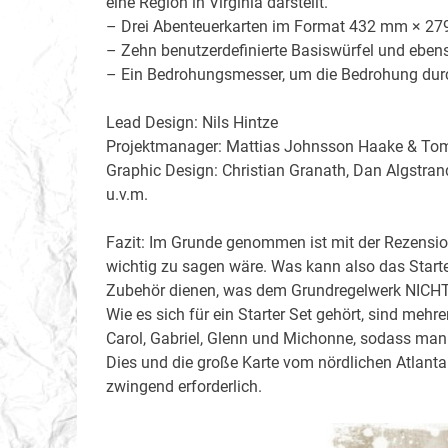
eine Region in Virginia darstellt.
– Drei Abenteuerkarten im Format 432 mm × 279 
– Zehn benutzerdefinierte Basiswürfel und ebenso 
– Ein Bedrohungsmesser, um die Bedrohung durc
Lead Design: Nils Hintze
Projektmanager: Mattias Johnsson Haake & T
Graphic Design: Christian Granath, Dan Algstran
u.v.m.
Fazit: Im Grunde genommen ist mit der Rezensi
wichtig zu sagen wäre. Was kann also das Starte
Zubehör dienen, was dem Grundregelwerk NICHT 
Wie es sich für ein Starter Set gehört, sind mehr
Carol, Gabriel, Glenn und Michonne, sodass man 
Dies und die große Karte vom nördlichen Atlan
zwingend erforderlich.