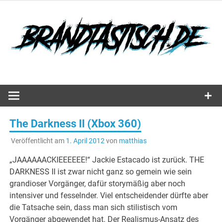
Zum
Inhalt
springen
Hörspiele, Spiele und mehr…
The Darkness II (Xbox 360)
Veröffentlicht am
1. April 2012
von
matthias
„JAAAAAACKIEEEEEE!“ Jackie Estacado ist zurück. THE
DARKNESS II ist zwar nicht ganz so gemein wie sein
grandioser Vorgänger, dafür storymäßig aber noch
intensiver und fesselnder. Viel entscheidender dürfte aber
die Tatsache sein, dass man sich stilistisch vom
Vorgänger abgewendet hat. Der Realismus-Ansatz des