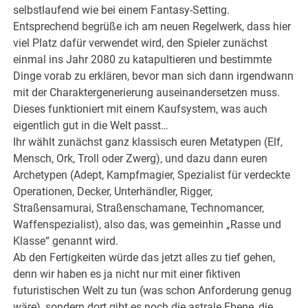
selbstlaufend wie bei einem Fantasy-Setting.
Entsprechend begrüße ich am neuen Regelwerk, dass hier
viel Platz dafür verwendet wird, den Spieler zunächst
einmal ins Jahr 2080 zu katapultieren und bestimmte
Dinge vorab zu erklären, bevor man sich dann irgendwann
mit der Charaktergenerierung auseinandersetzen muss.
Dieses funktioniert mit einem Kaufsystem, was auch
eigentlich gut in die Welt passt…
Ihr wählt zunächst ganz klassisch euren Metatypen (Elf,
Mensch, Ork, Troll oder Zwerg), und dazu dann euren
Archetypen (Adept, Kampfmagier, Spezialist für verdeckte
Operationen, Decker, Unterhändler, Rigger,
Straßensamurai, Straßenschamane, Technomancer,
Waffenspezialist), also das, was gemeinhin „Rasse und
Klasse“ genannt wird.
Ab den Fertigkeiten würde das jetzt alles zu tief gehen,
denn wir haben es ja nicht nur mit einer fiktiven
futuristischen Welt zu tun (was schon Anforderung genug
wäre), sondern dort gibt es noch die astrale Ebene, die